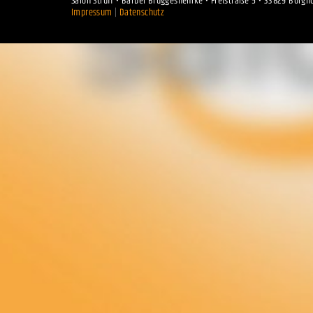
Salon Struff • Bärbel Brüggeshemke • Freistraße 5 • 33829 Borgh
Impressum
|
Datenschutz