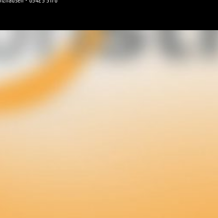
olzhausen • 05425 5176